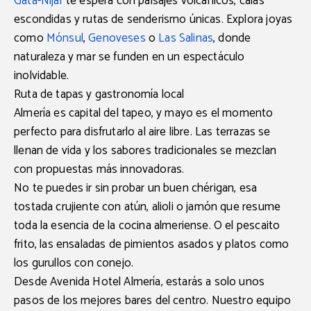
Gata-Níjar
te espera con paisajes volcánicos, calas
escondidas y rutas de senderismo únicas. Explora joyas
como
Mónsul
,
Genoveses
o
Las Salinas
, donde
naturaleza y mar se funden en un espectáculo
inolvidable.
Ruta de tapas y gastronomía local
Almería es capital del tapeo
, y mayo es el momento
perfecto para disfrutarlo al aire libre. Las terrazas se
llenan de vida y los sabores tradicionales se mezclan
con propuestas más innovadoras.
No te puedes ir sin probar un buen
chérigan
, esa
tostada crujiente con atún, alioli o jamón que resume
toda la esencia de la cocina almeriense. O el
pescaito
frito
, las
ensaladas de pimientos asados
y platos como
los
gurullos
con conejo.
Desde
Avenida Hotel Almería
, estarás a solo unos
pasos de los mejores bares del centro. Nuestro equipo