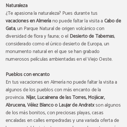
Naturaleza
¿Te apasiona la naturaleza? Pues durante tus
vacaciones en Almería
no puede faltar la visita a
Cabo de
Gata
, un Parque Natural de origen volcánico con
diversidad de flora y fauna; o el
Desierto de Tabernas
,
considerado como el único desierto de Europa, un
monumento natural en el que se han grabado
numerosos películas ambientadas en el Viejo Oeste.
Pueblos con encanto
En tus vacaciones en Almería no puede faltar la visita a
algunos de los pueblos con más encanto de la
provincia.
Níjar, Lucainena de las Torres, Mojácar,
Abrucena, Vélez Blanco o Laujar de Andratx
son algunos
de los más bonitos, con preciosas playas, casas
Descuento exclusivo
encaladas en calles empedradas y una variada oferta de
Reserva a través de la web oficial y obtén un