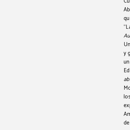
Cu
Ab
qu
"L
Au
Un
y 
un
Ed
ab
Mo
lo
ex
Am
de