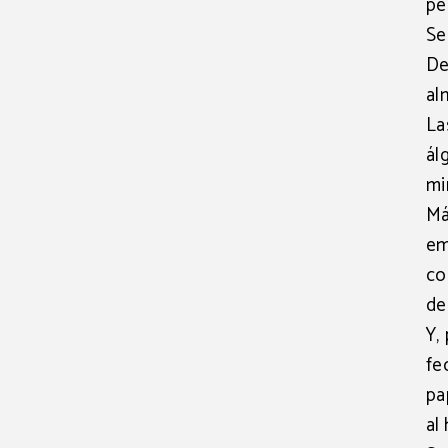
pe
Se
De
al
La
ál
mi
Má
em
co
de
Y,
fe
pa
al