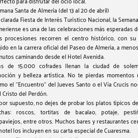
rfecto para disfrutar del ocio local.
mana Santa de Almería (del 13 al 20 de abril)
clarada
Fiesta de Interés Turístico Nacional
, la Seman
meriense es una de las celebraciones más esperadas d
s procesiones recorren el centro histórico, con su
gido en la
carrera oficial del Paseo de Almería
, a meno
nutos caminando desde el Hotel Avenida.
s de 15.000 cofrades llenan la ciudad de solem
oción y belleza artística. No te pierdas momentos 
mo el "Encuentro" del Jueves Santo o el Vía Crucis n
l Cristo del Perdón.
 por supuesto, no dejes de probar los platos típicos d
chas:
roscos, tortitas de bacalao, potaje, pest
paviejos
, entre otros. Muchos bares y restaurantes c
 hotel los incluyen en su carta especial de Cuaresma.