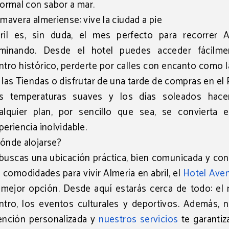
formal con sabor a mar.
imavera almeriense: vive la ciudad a pie
ril es, sin duda, el mes perfecto para
recorrer A
minando
. Desde el hotel puedes acceder fácilme
ntro histórico, perderte por calles con encanto como l
 las Tiendas o disfrutar de una tarde de compras en el
s temperaturas suaves y los días soleados hac
alquier plan, por sencillo que sea, se convierta 
periencia inolvidable.
ónde alojarse?
 buscas una ubicación práctica, bien comunicada y co
s comodidades para vivir Almería en abril, el
Hotel Ave
 mejor opción. Desde aquí estarás cerca de todo: el 
ntro, los eventos culturales y deportivos. Además, n
ención personalizada y
nuestros servicios
te garantiz