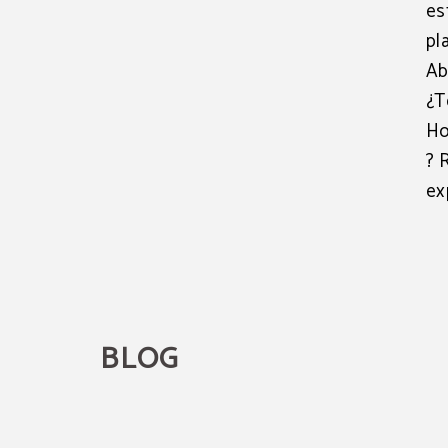
es
pl
Ab
¿T
Ho
? 
ex
BLOG