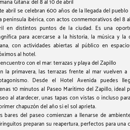
mana Gitana: del 8 al 10 de abril
te abril se celebran
600 años de la llegada del pueblo
la península ibérica
, con actos conmemorativos del 8 a
ril en distintos puntos de la ciudad. Es una oport
gnífica para acercarse a la historia, la música y la 
tana, con actividades abiertas al público en espaci
óximos al hotel.
encuentro con el mar: terrazas y playa del Zapillo
n la primavera, las
terrazas frente al mar
vuelven a 
otagonismo. Desde el Hotel Avenida puedes lle
enas 10 minutos al
Paseo Marítimo del Zapillo
, ideal 
seo al atardecer, unas tapas con vistas o incluso par
Descuento exclusivo
 primer chapuzón del año si el sol aprieta.
Reserva a través de la web oficial y obtén un
descuento exc
del 8%.
s bares del paseo comienzan a llenarse de ambiente
iringuitos preparan su reapertura, perfectos para una
RESERVAR