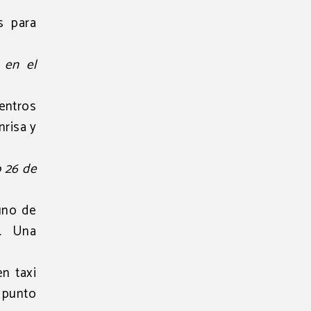
s para
 en el
uentros
nrisa y
 26 de
uno de
l. Una
n taxi
 punto