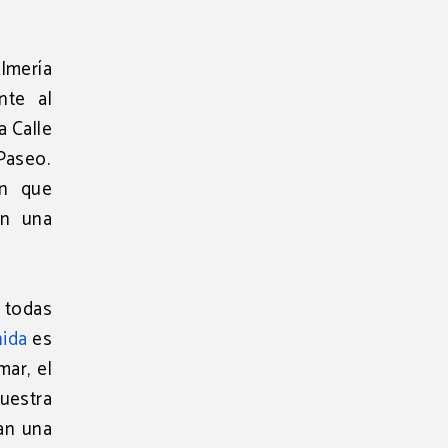
lmería
nte al
a Calle
 Paseo.
en que
en una
n todas
nida
es
mar, el
uestra
an una