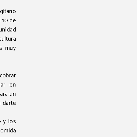
 gitano
l 10 de
unidad
cultura
os muy
cobrar
gar en
para un
a darte
lusivo
 y los
 comida