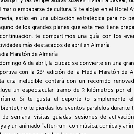
 alargan y las temperaturas suaves invitan a pasear, di
l mar o empaparse de cultura. Si te alojas en el
Hotel A
mería
, estás en una ubicación estratégica para no p
nguno de los grandes planes que este mes tiene prepa
continuación, te compartimos una guía con los eve
tividades más destacados de abril en Almería.
dia Maratón de Almería
 domingo 6 de abril, la ciudad se convierte en una gran
portiva con la
26ª edición de la Media Maratón de A
ta cita ineludible contará con un recorrido renova
cluye un espectacular tramo de 3 kilómetros por el
rítimo. Si te gusta el deporte (o simplemente e
biente), no te pierdas los eventos paralelos durante 
n de semana: visitas guiadas, sesiones de activación
aya y un animado “after-run” con música, comida y ani