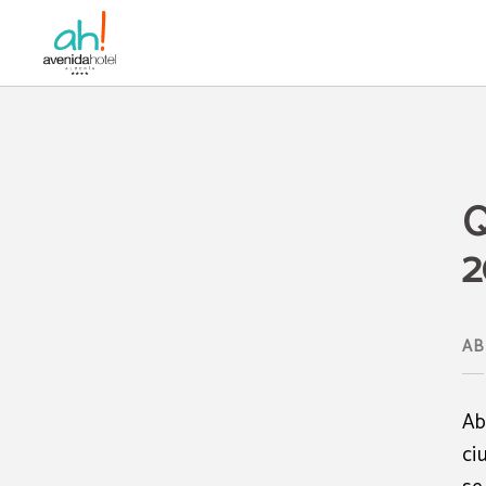
Qué Hacer En Almería En Abril 2025 del Avenida Hotel en Almería. Web Oficia
Q
2
AB
Ab
ci