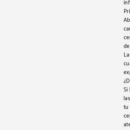
in
Pr
Ab
ca
ce
de
La
cu
ex
¿D
Si
la
tu
ce
at