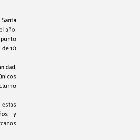
a Santa
el año.
 punto
s de 10
nidad,
únicos
octurno
e estas
iños y
ercanos