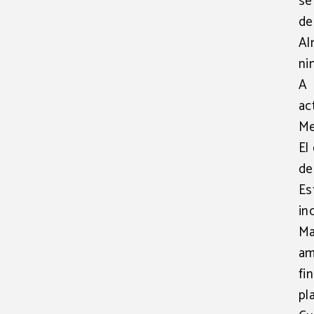
se
de
Al
ni
A 
ac
Me
El
de
Es
in
Ma
am
fi
pl