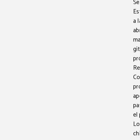
Se
Es
a 
ab
ma
gi
pr
Re
Co
pr
ap
pa
el
Lo
ch