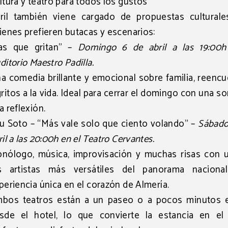
ltura y teatro para todos los gustos
ril también viene cargado de propuestas culturale
ienes prefieren butacas y escenarios:
as que gritan"
–
Domingo 6 de abril a las 19:00h
ditorio Maestro Padilla.
a comedia brillante y emocional sobre familia, reenc
gritos a la vida. Ideal para cerrar el domingo con una so
a reflexión.
u Soto – “Más vale solo que ciento volando”
–
Sábado
ril a las 20:00h en el Teatro Cervantes.
nólogo, música, improvisación y muchas risas con 
s artistas más versátiles del panorama naciona
periencia única en el corazón de Almería.
bos teatros están a un paseo o a pocos minutos e
sde el hotel, lo que convierte la estancia en el