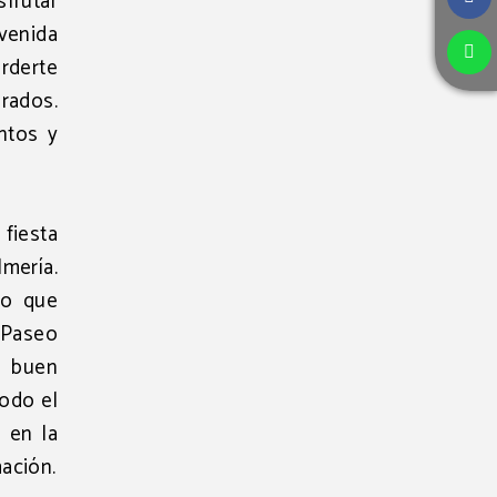
sfrutar
venida
erderte
rados.
ntos y
 fiesta
lmería
.
do que
 Paseo
l buen
todo el
 en la
mación.